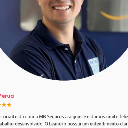
Peruci
etoria4 está com a MB Seguros a alguns e estamos muito feli
rabalho desenvolvido. O Leandro possui um entendimento cla